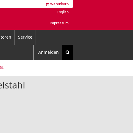
Warenkorb
English
Impressum
toren
Service
Anmelden
16L
lstahl