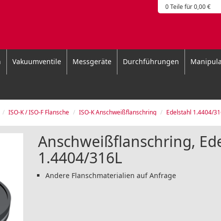
0 Teile für 0,00 €
n
Vakuumventile
Messgeräte
Durchführungen
Manipula
ISO-K / ISO-F Flansche
ISO-K Anschweißflanschring
Edelstahl 1.4404/3
Anschweißflanschring, Ede
1.4404/316L
Andere Flanschmaterialien auf Anfrage