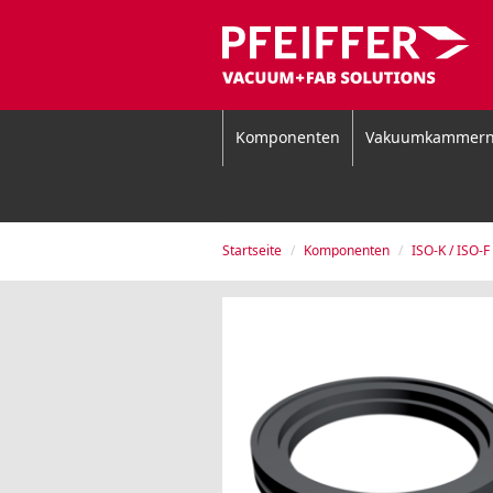
Komponenten
Vakuumkammer
Startseite
Komponenten
ISO-K / ISO-F