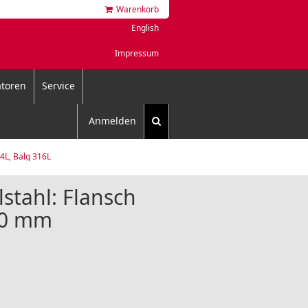
Warenkorb
English
Impressum
toren
Service
Anmelden
04L, Balg 316L
lstahl: Flansch
00 mm