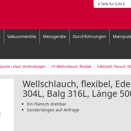
0 Teile für 0,00 €
n
Vakuumventile
Messgeräte
Durchführungen
Manipula
läuche / elast. Verbindungen
CF-Wellschlauch, flexibel
Edelstahl: Flansch 3
Wellschlauch, flexibel, Ede
304L, Balg 316L, Länge 5
Ein Flansch drehbar
Sonderlängen auf Anfrage