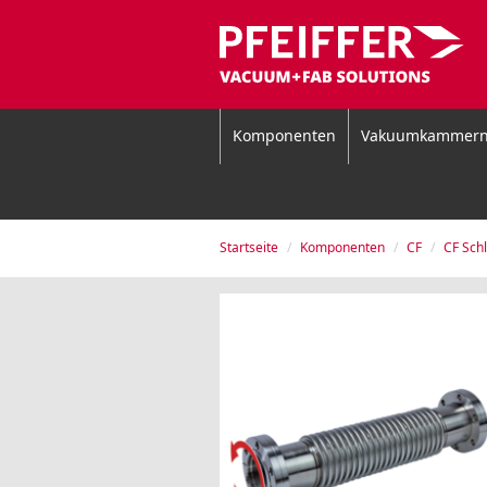
Komponenten
Vakuumkammer
Startseite
Komponenten
CF
CF Sch