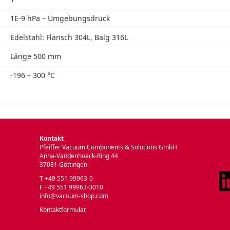
1E-9 hPa – Umgebungsdruck
Edelstahl: Flansch 304L, Balg 316L
Länge 500 mm
-196 – 300 °C
Kontakt
Pfeiffer Vacuum Components & Solutions GmbH
Anna-Vandenhoeck-Ring 44
37081 Göttingen
T +49 551 99963-0
F +49 551 99963-3010
info@vacuum-shop.com
Kontaktformular