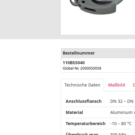
Bestellnummer
110BSS040
Global-Nr. 2000050058
Technische Daten
Maßbild
Anschlussflansch
DN 32 – DN 
Material
Aluminium /
Temperaturbereich
-10 – 80 °C
Überdruck max.
500 hPa