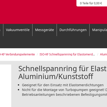
0 Teile für 0,00 €
n
Vakuumventile
Messgeräte
Durchführungen
Manipula
O-KF Verbindungselemente
ISO-KF Schnellspannring für Elastomerdichtung
Alum
Schnellspannring für Elas
Aluminium/Kunststoff
Geeignet für den Einsatz mit Elastomerdichtungen
Nicht für die Montage von Turbopumpen geeignet! D
Betriebsanleitungen beschriebenen Befestigungsmi