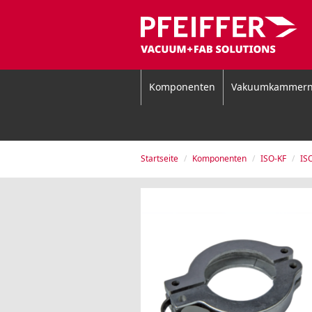
Komponenten
Vakuumkammer
Startseite
Komponenten
ISO-KF
IS