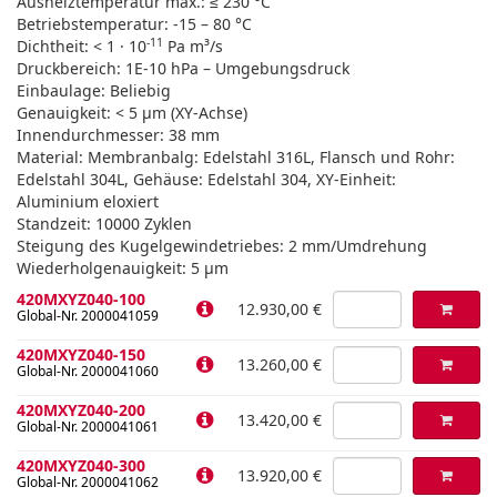
Ausheiztemperatur max.: ≤ 230 °C
Betriebstemperatur: -15 – 80 °C
-11
Dichtheit: < 1 · 10
Pa m³/s
Druckbereich: 1E-10 hPa – Umgebungsdruck
Einbaulage: Beliebig
Genauigkeit: < 5 µm (XY-Achse)
Innendurchmesser: 38 mm
Material: Membranbalg: Edelstahl 316L, Flansch und Rohr:
Edelstahl 304L, Gehäuse: Edelstahl 304, XY-Einheit:
Aluminium eloxiert
Standzeit: 10000 Zyklen
Steigung des Kugelgewindetriebes: 2 mm/Umdrehung
Wiederholgenauigkeit: 5 µm
420MXYZ040-100
12.930,00 €
Global-Nr. 2000041059
420MXYZ040-150
13.260,00 €
Global-Nr. 2000041060
420MXYZ040-200
13.420,00 €
Global-Nr. 2000041061
420MXYZ040-300
13.920,00 €
Global-Nr. 2000041062