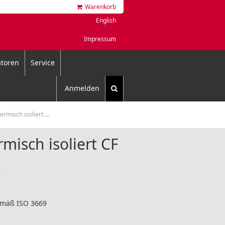
Warenkorb
English
Impressum
toren
Service
Anmelden
misch isoliert CF
misch isoliert CF
r
emäß ISO 3669