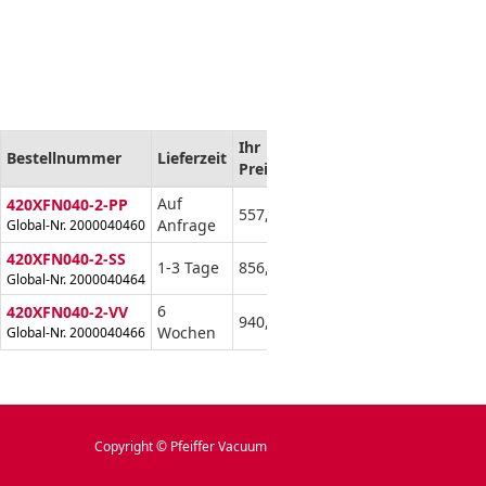
Ihr
Bestellnummer
Lieferzeit
Menge
Preis
Auf
420XFN040-2-PP
557,00 €
Anfrage
Global-Nr. 2000040460
420XFN040-2-SS
1-3 Tage
856,00 €
Global-Nr. 2000040464
6
420XFN040-2-VV
940,00 €
Wochen
Global-Nr. 2000040466
Copyright © Pfeiffer Vacuum