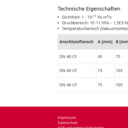
Technische Eigenschaften
-11
Dichtheit: 1 · 10
Pa m³/s
Druckbereich: 1E-11 hPa – 1,5E3 
Temperaturbereich (Vakuumseite):
Anschlussflansch
A [mm]
B [mm
DN 40 CF
45
75
DN 40 CF
73
103
DN 40 CF
75
105
Impressum
Datenschutz
AGB und weitere Dokumente