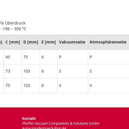
hPa Überdruck
 -196 – 300 °C
]
C [mm]
D [mm]
E [mm]
Vakuumseite
Atmosphärenseite
45
75
6
P
P
73
103
6
S
S
75
105
6
V
V
Kontakt
Pfeiffer Vacuum Components & Solutions GmbH
Anna-Vandenhoeck-Ring 44