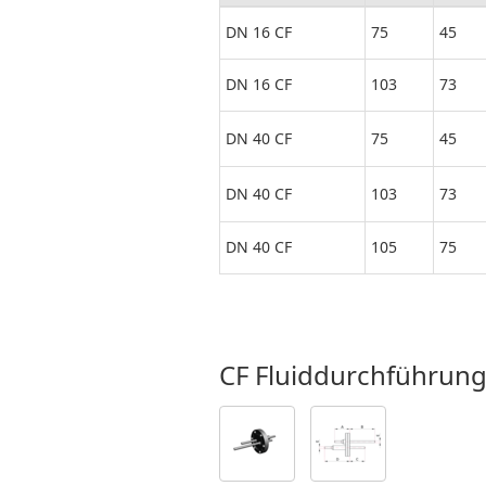
DN 16 CF
75
45
DN 16 CF
103
73
DN 40 CF
75
45
DN 40 CF
103
73
DN 40 CF
105
75
CF Fluiddurchführung