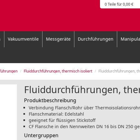
0 Teile für 0,00 €
n
Vakuumventile
Messgeräte
Durchführungen
Manipula
hführungen
Fluiddurchführungen, thermisch isoliert
Fluiddurchführungen, ther
Fluiddurchführungen, ther
Produktbeschreibung
Verbindung Flansch/Rohr über Thermoisolationsroh
Flanschmaterial: Edelstahl
geeignet für flüssigen Stickstoff
CF Flansche in den Nennweiten DN 16 bis DN 250 g
Untergruppen