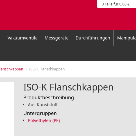
0 Teile für 0,00 €
n
Vakuumventile
Messgeräte
Durchführungen
Manipula
lanschkappen
ISO-K Flanschkappen
ISO-K Flanschkappen
Produktbeschreibung
Aus Kunststoff
Untergruppen
Polyethylen (PE)