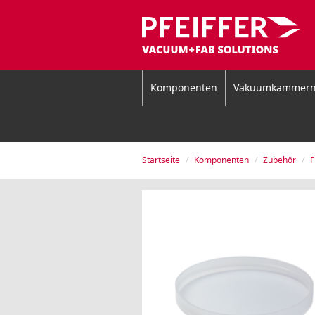
Komponenten
Vakuumkammer
Startseite
Komponenten
Zubehör
F