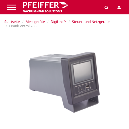
Startseite
Messgeräte
DigiLine™
Steuer- und Netzgeräte
OmniControl 200