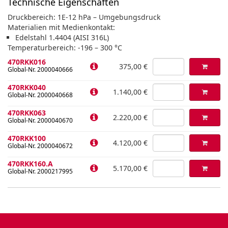
Technische Eigenschaften
Druckbereich: 1E-12 hPa – Umgebungsdruck
Materialien mit Medienkontakt:
Edelstahl 1.4404 (AISI 316L)
Temperaturbereich: -196 – 300 °C
470RKK016
375,00 €
Global-Nr. 2000040666
470RKK040
1.140,00 €
Global-Nr. 2000040668
470RKK063
2.220,00 €
Global-Nr. 2000040670
470RKK100
4.120,00 €
Global-Nr. 2000040672
470RKK160.A
5.170,00 €
Global-Nr. 2000217995