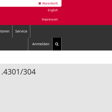
Warenkorb
English
Impressum
toren
Service
Anmelden
1.4301/304