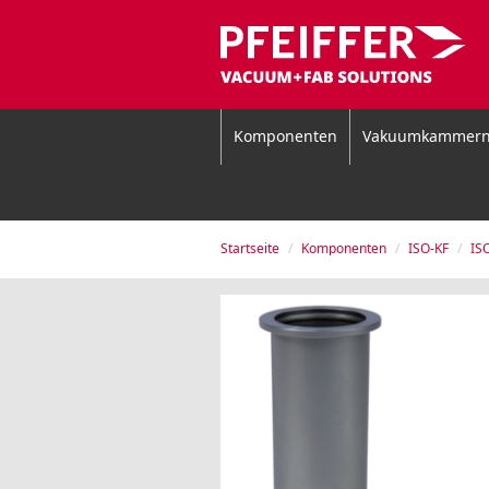
Komponenten
Vakuumkammer
Startseite
Komponenten
ISO-KF
IS