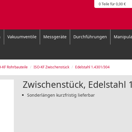
0 Teile für 0,00 €
n
Vakuumventile
Messgeräte
Durchführungen
Manipula
O-KF Rohrbauteile
ISO-KF Zwischenstück
Edelstahl 1.4301/304
Zwischenstück, Edelstahl 
Sonderlängen kurzfristig lieferbar