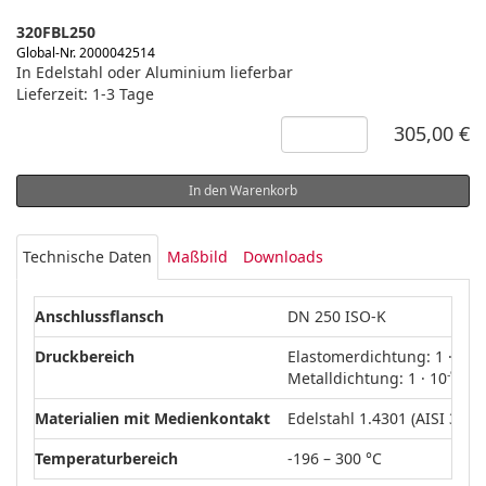
320FBL250
Global-Nr. 2000042514
In Edelstahl oder Aluminium lieferbar
Lieferzeit: 1-3 Tage
305,00 €
In den Warenkorb
Technische Daten
Maßbild
Downloads
Anschlussflansch
DN 250 ISO-K
-8
Druckbereich
Elastomerdichtung: 1 · 10
-9
Metalldichtung: 1 · 10
hPa
Materialien mit Medienkontakt
Edelstahl 1.4301 (AISI 304)
Temperaturbereich
-196 – 300 °C