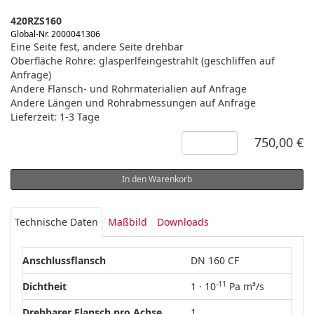
420RZS160
Global-Nr. 2000041306
Eine Seite fest, andere Seite drehbar
Oberfläche Rohre: glasperlfeingestrahlt (geschliffen auf
Anfrage)
Andere Flansch- und Rohrmaterialien auf Anfrage
Andere Längen und Rohrabmessungen auf Anfrage
Lieferzeit: 1-3 Tage
750,00 €
In den Warenkorb
Technische Daten
Maßbild
Downloads
Anschlussflansch
DN 160 CF
-11
Dichtheit
1 · 10
Pa m³/s
Drehbarer Flansch pro Achse
1