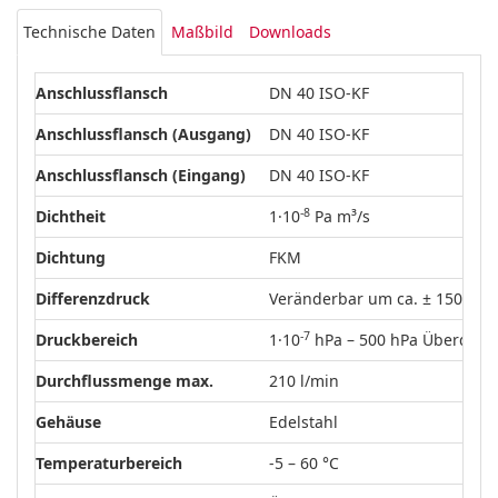
Technische Daten
Maßbild
Downloads
Anschlussflansch
DN 40 ISO-KF
Anschlussflansch (Ausgang)
DN 40 ISO-KF
Anschlussflansch (Eingang)
DN 40 ISO-KF
-8
Dichtheit
1·10
Pa m³/s
Dichtung
FKM
Differenzdruck
Veränderbar um ca. ± 150 hPa
-7
Druckbereich
1·10
hPa – 500 hPa Überdruc
Durchflussmenge max.
210 l/min
Gehäuse
Edelstahl
Temperaturbereich
-5 – 60 °C