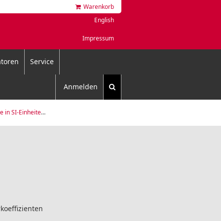
Warenkorb
English
Impressum
toren
Service
Anmelden
en, temperaturkompensiert
koeffizienten