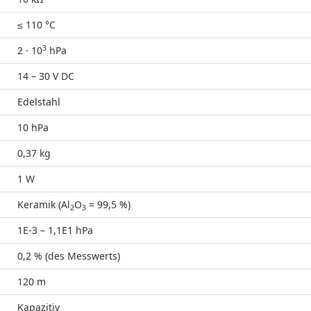
≤ 110 °C
3
2 · 10
hPa
14 – 30 V DC
Edelstahl
10 hPa
0,37 kg
1 W
Keramik (Al
O
= 99,5 %)
2
3
1E-3 – 1,1E1 hPa
0,2 % (des Messwerts)
120 m
Kapazitiv