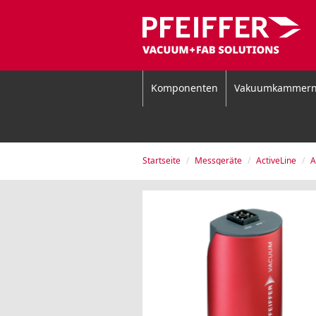
Komponenten
Vakuumkammer
Startseite
Messgeräte
ActiveLine
A