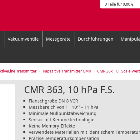
0 Teile für 0,00 €
n
Vakuumventile
Messgeräte
Durchführungen
Manipula
ctiveLine Transmitter
Kapazitive Transmitter CMR
CMR 36x, Full Scale Werte in SI-Einheit
CMR 363, 10 hPa F.S.
Flanschgröße DN 8 VCR
-3
Messbereich von 1 · 10
– 11 hPa
Minimale Nullpunktabweichung
Sensor mit Keramiktechnologie
Keine Memory-Effekte
Verwendete Materialien mit identischem Temperatur
Präzise Temperaturkompensation