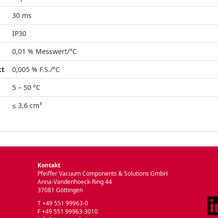
30 ms
IP30
0,01 % Messwert/°C
kt
0,005 % F.S./°C
5 – 50 °C
≤ 3,6 cm³
Kontakt
Pfeiffer Vacuum Components & Solutions GmbH
Anna-Vandenhoeck-Ring 44
37081 Göttingen
T +49 551 99963-0
F +49 551 99963-3010