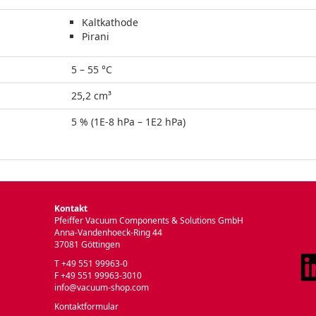
Kaltkathode
Pirani
5 – 55 °C
25,2 cm³
5 % (1E-8 hPa – 1E2 hPa)
Kontakt
Pfeiffer Vacuum Components & Solutions GmbH
Anna-Vandenhoeck-Ring 44
37081 Göttingen
T +49 551 99963-0
F +49 551 99963-3010
info@vacuum-shop.com
Kontaktformular