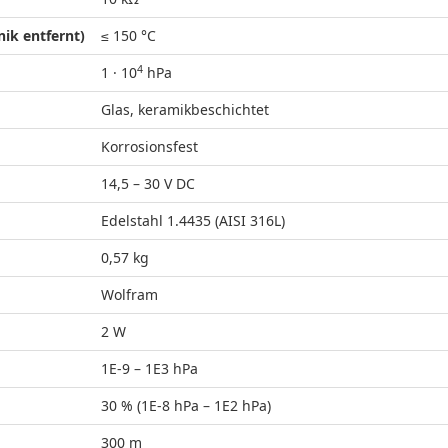
ik entfernt)
≤ 150 °C
4
1 · 10
hPa
Glas, keramikbeschichtet
Korrosionsfest
14,5 – 30 V DC
Edelstahl 1.4435 (AISI 316L)
0,57 kg
Wolfram
2 W
1E-9 – 1E3 hPa
30 % (1E-8 hPa – 1E2 hPa)
300 m