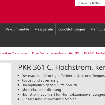
0 Teile für 0,00 €
n
Vakuumventile
Messgeräte
Durchführungen
Manipula
ctiveLine Transmitter
Pirani/Kaltkathoden-Transmitter PKR
PKR 361, Hochs
PKR 361 C, Hochstrom, ke
Der maximale Druck gilt für inerte Gase und Temper
Robust und zuverlässig
Unempfindlich gegen Lufteinbruch
Ohne Elastomerdichtung
Hochstrom: optimiert für Hochvakuumanwendunge
Zur Messung in korrosiven Medien