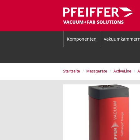
Komponenten
Vakuumkammer
Startseite
Messgeräte
ActiveLine
A