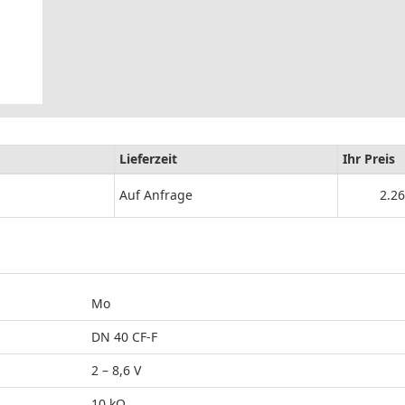
Lieferzeit
Ihr Preis
Auf Anfrage
2.26
Mo
DN 40 CF-F
2 – 8,6 V
10 kΩ