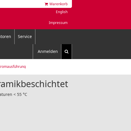
Warenkorb
English
Impressum
toren
Service
Anmelden
tromausführung
ramikbeschichtet
aturen < 55 °C
n