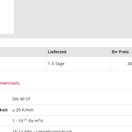
Lieferzeit
Ihr Preis
1-3 Tage
30
Downloads
DN 40 CF
keit
≤ 20 K/min
-11
1 · 10
Pa m³/s
1E-11 hPa – Umgebungsdruck