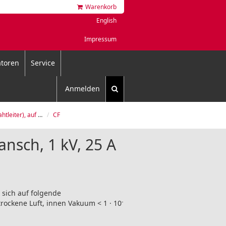
Warenkorb
English
Impressum
toren
Service
Anmelden
 Flansch, 1 kV, 25 A
CF
nsch, 1 kV, 25 A
sich auf folgende
-
ckene Luft, innen Vakuum < 1 · 10