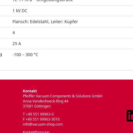
1 kV DC
Flansch: Edelstahl, Leiter: Kupfer
4
25 A
)
-100 – 300 °C
Kontakt
Pfeiffer Vacuum Components & Solutions GmbH
Anna-Vandenhoeck-Ring 44
37081 Göttingen
T +49 551 99963-0
F +49 551 99963-3010
info@vacuum-shop.com
Kontaktformular