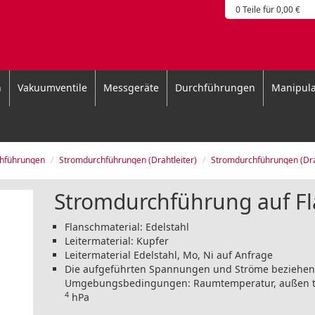
0 Teile für 0,00 €
n
Vakuumventile
Messgeräte
Durchführungen
Manipula
hführungen
Stromdurchführungen (Drahtleiter)
Stromdurchführungen (Drahtleiter), auf
Stromdurchführung auf Fla
Flanschmaterial: Edelstahl
Leitermaterial: Kupfer
Leitermaterial Edelstahl, Mo, Ni auf Anfrage
Die aufgeführten Spannungen und Ströme beziehen 
Umgebungsbedingungen: Raumtemperatur, außen tro
4
hPa