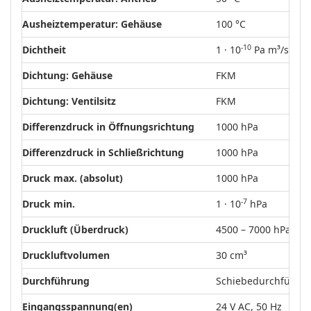
Ausheiztemperatur: Gehäuse
100 °C
-10
Dichtheit
1 · 10
Pa m³/s
Dichtung: Gehäuse
FKM
Dichtung: Ventilsitz
FKM
Differenzdruck in Öffnungsrichtung
1000 hPa
Differenzdruck in Schließrichtung
1000 hPa
Druck max. (absolut)
1000 hPa
-7
Druck min.
1 · 10
hPa
Druckluft (Überdruck)
4500 – 7000 hPa
Druckluftvolumen
30 cm³
Durchführung
Schiebedurchführu
Eingangsspannung(en)
24 V AC, 50 Hz