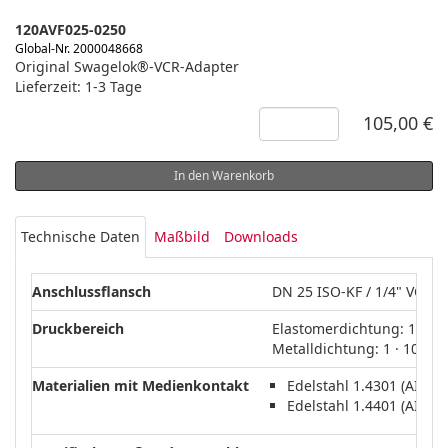
120AVF025-0250
Global-Nr. 2000048668
Original Swagelok®-VCR-Adapter
Lieferzeit: 1-3 Tage
105,00 €
In den Warenkorb
Technische Daten
Maßbild
Downloads
Anschlussflansch
DN 25 ISO-KF / 1/4" VCR
Druckbereich
Elastomerdichtung: 1 · 10
-9
Metalldichtung: 1 · 10
hP
Materialien mit Medienkontakt
Edelstahl 1.4301 (AISI 3
Edelstahl 1.4401 (AISI 3