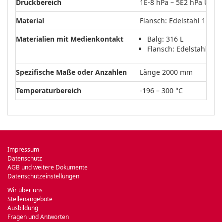
Druckbereich
1E-8 hPa – 5E2 hPa Über
Material
Flansch: Edelstahl 1.430
Materialien mit Medienkontakt
Balg: 316 L
Flansch: Edelstahl 1.4
Spezifische Maße oder Anzahlen
Länge 2000 mm
Temperaturbereich
-196 – 300 °C
Impressum
Datenschutz
AGB und weitere Dokumente
Datenschutzeinstellungen
Wir über uns
Stellenangebote
Ausbildung
Fragen und Antworten