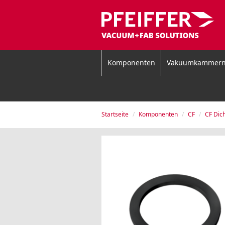
Komponenten
Vakuumkammer
Startseite
Komponenten
CF
CF Dic