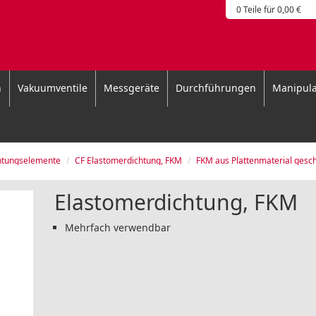
0 Teile für 0,00 €
n
Vakuumventile
Messgeräte
Durchführungen
Manipula
htungselemente
CF Elastomerdichtung, FKM
FKM aus Plattenmaterial gesch
Elastomerdichtung, FKM
Mehrfach verwendbar