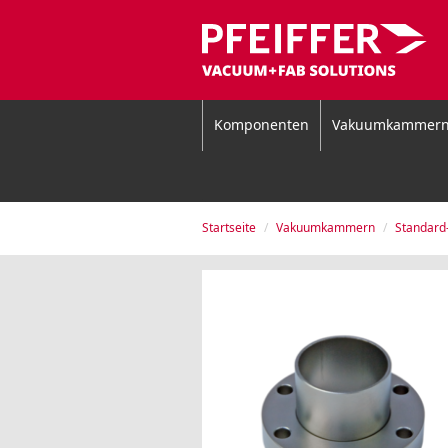
Komponenten
Vakuumkammer
Startseite
Vakuumkammern
Standar