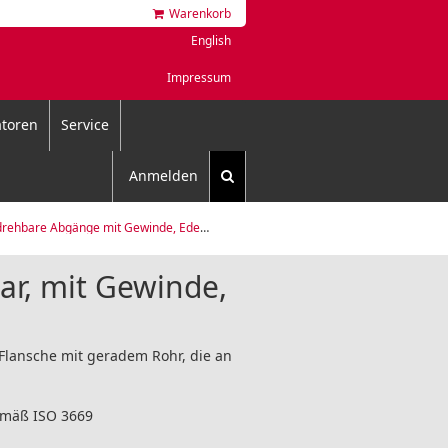
Warenkorb
English
Impressum
toren
Service
Anmelden
rehbare Abgänge mit Gewinde, Edelstahl 304L
r, mit Gewinde,
lansche mit geradem Rohr, die an
emäß ISO 3669