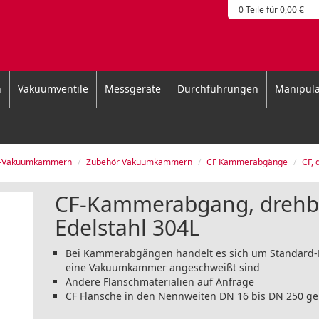
0 Teile für 0,00 €
n
Vakuumventile
Messgeräte
Durchführungen
Manipula
d-Vakuumkammern
Zubehör Vakuumkammern
CF Kammerabgänge
CF, d
CF-Kammerabgang, drehba
Edelstahl 304L
Bei Kammerabgängen handelt es sich um Standard-F
eine Vakuumkammer angeschweißt sind
Andere Flanschmaterialien auf Anfrage
CF Flansche in den Nennweiten DN 16 bis DN 250 g