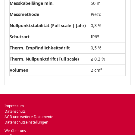
Messkabellänge min.
50 m
Messmethode
Piezo
Nullpunktstabilität (Full scale | Jahr)
0,3 %
Schutzart
IP65
Therm. Empfindlichkeitsdrift
0,5 %
Therm. Nullpunktdrift (Full scale)
≤ 0,2 %
Volumen
2 cm³
Impressum
Datenschutz
AGB und weitere Dokumente
Datenschutzeinstellungen
Wir über uns