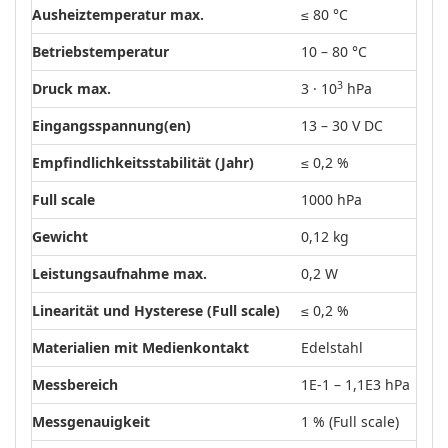
Ausheiztemperatur max.
≤ 80 °C
Betriebstemperatur
10 – 80 °C
3
Druck max.
3 · 10
hPa
Eingangsspannung(en)
13 – 30 V DC
Empfindlichkeitsstabilität (Jahr)
≤ 0,2 %
Full scale
1000 hPa
Gewicht
0,12 kg
Leistungsaufnahme max.
0,2 W
Linearität und Hysterese (Full scale)
≤ 0,2 %
Materialien mit Medienkontakt
Edelstahl
Messbereich
1E-1 – 1,1E3 hPa
Messgenauigkeit
1 % (Full scale)