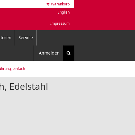
Warenkorb
English
Impressum
toren
Service
Anmelden
ührung, einfach
h, Edelstahl