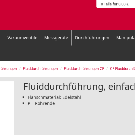
0 Teile für 0,00 €
n
Vakuumventile
Messgeräte
Durchführungen
Manipula
hführungen
Fluiddurchführungen
Fluiddurchführungen CF
CF Fluiddurchf
Fluiddurchführung, einfac
Flanschmaterial: Edelstahl
P = Rohrende