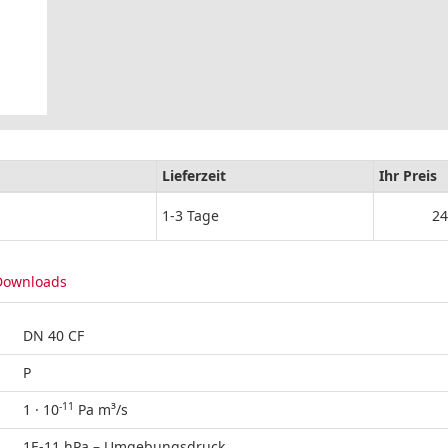
Lieferzeit
Ihr Preis
1-3 Tage
24
Downloads
DN 40 CF
P
-11
1 · 10
Pa m³/s
1E-11 hPa – Umgebungsdruck