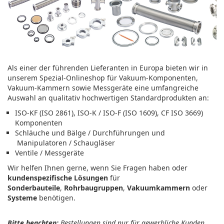
Als einer der führenden Lieferanten in Europa bieten wir in
unserem Spezial-Onlineshop für Vakuum-Komponenten,
Vakuum-Kammern sowie Messgeräte eine umfangreiche
Auswahl an qualitativ hochwertigen Standardprodukten an:
ISO-KF (ISO 2861), ISO-K / ISO-F (ISO 1609), CF ISO 3669)
Komponenten
Schläuche und Bälge / Durchführungen und
Manipulatoren / Schaugläser
Ventile / Messgeräte
Wir helfen Ihnen gerne, wenn Sie Fragen haben oder
kundenspezifische Lösungen
für
Sonderbauteile
,
Rohrbaugruppen
,
Vakuumkammern
oder
Systeme
benötigen.
Bitte beachten:
Bestellungen sind nur für gewerbliche Kunden