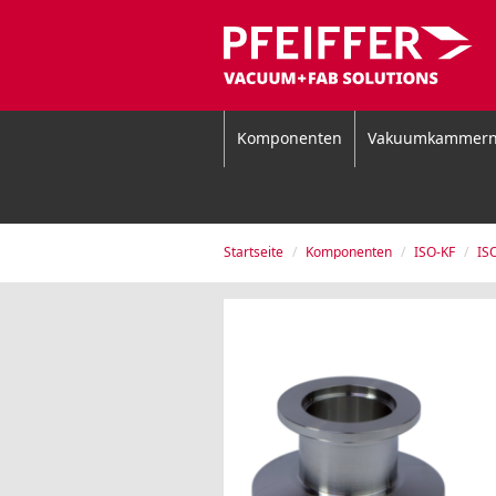
Komponenten
Vakuumkammer
Startseite
Komponenten
ISO-KF
IS