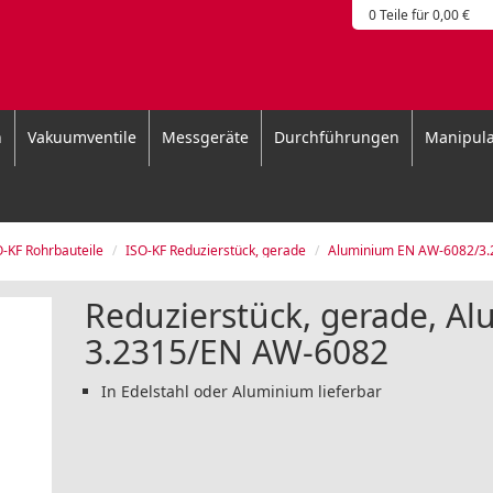
0 Teile für 0,00 €
n
Vakuumventile
Messgeräte
Durchführungen
Manipula
O-KF Rohrbauteile
ISO-KF Reduzierstück, gerade
Aluminium EN AW-6082/3.
Reduzierstück, gerade, A
3.2315/EN AW-6082
In Edelstahl oder Aluminium lieferbar