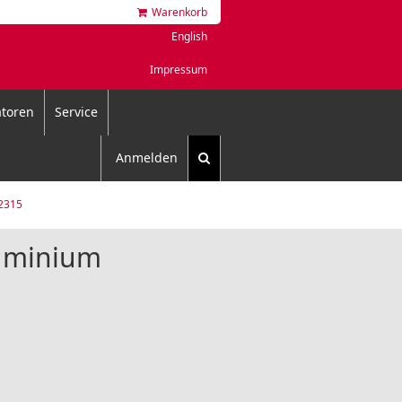
Warenkorb
English
Impressum
toren
Service
Anmelden
2315
luminium