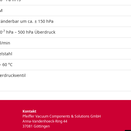
M
ränderbar um ca. ± 150 hPa
-7
10
hPa – 500 hPa Überdruck
 l/min
elstahl
– 60 °C
erdruckventil
Kontakt
Pfeiffer Vacuum Components & Solutions GmbH
Anna-Vandenhoeck-Ring 44
37081 Göttingen