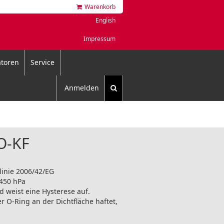
Warenkorb
English
Impressum
toren
Service
Anmelden
SO-KF
linie 2006/42/EG
 450 hPa
d weist eine Hysterese auf.
r O-Ring an der Dichtfläche haftet,