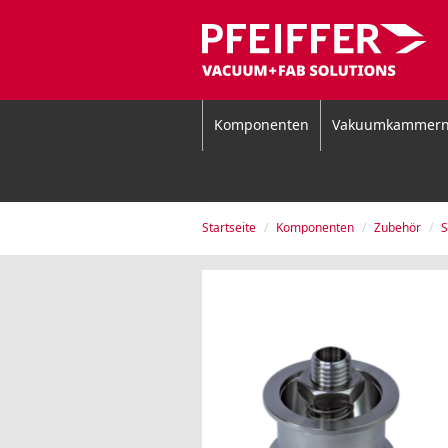
Komponenten
Vakuumkammer
Startseite
Komponenten
Zubehör
S