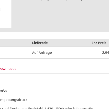
Lieferzeit
Ihr Preis
Auf Anfrage
2.94
Downloads
m³/s
 Umgebungsdruck
 und Deckel aus Edelstahl 1.4301 (304) oder höherwertig