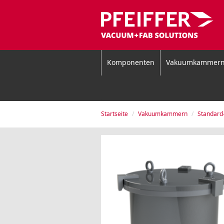
Komponenten
Vakuumkammer
Startseite
Vakuumkammern
Standar