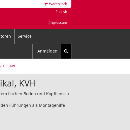
Warenkorb
English
Impressum
toren
Service
Anmelden
KVH
KVH
kal, KVH
ißtem flachen Boden und Kopfflansch
nden Führungen als Montagehilfe