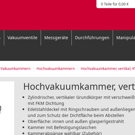
0 Teile für 0,00 €
n
Vakuumventile
Messgeräte
Durchführungen
Manipula
d-Vakuumkammern
Hochvakuumkammern
Hochvakuumkammer, vertikal, 
Hochvakuumkammer, verti
Zylindrischer, vertikaler Grundkörper mit verschwe
mit FKM Dichtung
Edelstahldeckel mit Ringschrauben und außenliege
und zum Schutz der Dichtfläche beim Abstellen
Oberfläche: innen und außen glasperlgestrahlt
Kammer mit Befestigungslaschen
Kammerabgänge wählbar (Zubehör)