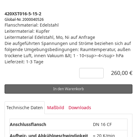
420XST016-5-15-2
Global-Nr. 2000040526
Flanschmaterial: Edelstahl
Leitermaterial: Kupfer
Leitermaterial Edelstahl, Mo, Ni auf Anfrage
Die aufgeführten Spannungen und Ströme beziehen sich auf
folgende Umgebungsbedingungen: Raumtemperatur, außen
trockene Luft, innen Vakuum &lt; 1 · 10<sup>-4</sup> hPa
Lieferzeit: 1-3 Tage
260,00 €
In den Warenkorb
Technische Daten
Maßbild
Downloads
Anschlussflansch
DN 16 CF
Aufheiz- und Abkühlgeschwindigkeit
≤ 20 K/min