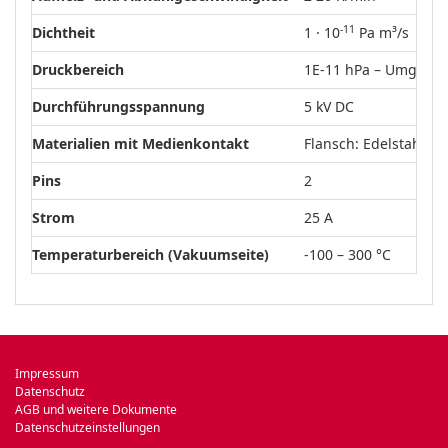
-11
Dichtheit
1 · 10
Pa m³/s
Druckbereich
1E-11 hPa – Umgebu
Durchführungsspannung
5 kV DC
Materialien mit Medienkontakt
Flansch: Edelstahl, Le
Pins
2
Strom
25 A
Temperaturbereich (Vakuumseite)
-100 – 300 °C
Impressum
Datenschutz
AGB und weitere Dokumente
Datenschutzeinstellungen